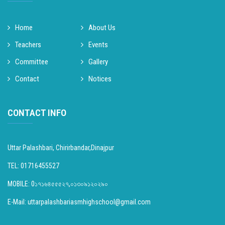
Home
About Us
Teachers
Events
Committee
Gallery
Contact
Notices
CONTACT INFO
Uttar Palashbari, Chirirbandar,Dinajpur
TEL: 01716455527
MOBILE: 0১৭১৬৪৫৫৫২৭,০১৩০৯১২০২৯০
E-Mail: uttarpalashbariasmhighschool@gmail.com