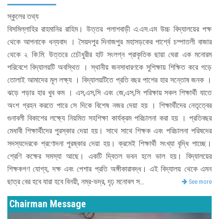
স্কুলের তথ্য
বিসমিল্লাহির রাহমানির রাহিম। উত্তর পলাশবাড়ী এ.এস.এম উচ্চ বিদ্যালয়ের পক্ষ
থেকে আপনাকে ধন্যবাদ । সৈয়দপুর দিনাজপুর মহাসড়কের পার্শ্বে চম্পাতলী বাজার
থেকে ২ কি:মি: উত্তরে চেৌধুরীর হাট সংলগ্ন প্রাকৃতিক ছায়া ঘেরা এক মনোরম
পরিবেশে বিদ্যালয়টি অবস্থিত । স্থানীয় জনসাধারণকে সুশিক্ষায় শিক্ষিত করে গড়ে
তোলাই আমাদের মূল লক্ষ্য । বিদ্যালয়টিতে প্রতি বছর পাশের হার সন্তোষ জনক ।
ঝড়ে পড়ার হার খুব কম । এস,এস,সি এবং জে,এস,সি পরিক্ষায় সকল শিক্ষার্থী যাতে
অংশ গ্রহন করতে পারে সে দিকে বিশেষ নজর দেয়া হয় । শিক্ষার্থীদের নেতৃত্বের
গুনাবলী বিকাশের লক্ষ্যে নিয়মিত সহশিক্ষা কার্যক্রম পরিচালনা করা হয় । প্রতিবছর
মেধাবী শিক্ষার্থীদের পুরস্কার দেয়া হয়। সাথে সাথে শিক্ষক এবং পরিচালনা পরিষদের
সদস্যদেরকে প্রণোদনা পুরষ্কার দেয়া হয়। ক্রমেই শিক্ষার্থী সংখ্যা বৃদ্ধি পাচ্ছে।
শ্রেণি কক্ষের সমস্যা আছে। একটি দ্বিতল ভবন হলে ভাল হয়। বিদ্যালয়ের
শিক্ষকগণ যোগ্য, দক্ষ এবং পেশার প্রতি অঙ্গীকারাবদ্ধ। এই বিদ্যালয় থেকে এমন
ছাত্র বের হবে যারা হবে বিনয়ী, নম্র-ভদ্র, দৃঢ় মনোবল স...
See more
Chairman Message